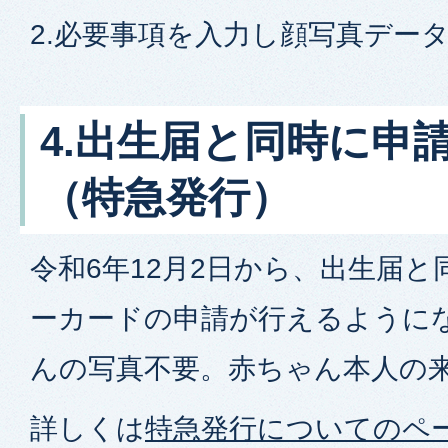
2.必要事項を入力し顔写真デー
4.出生届と同時に申
（特急発行）
令和6年12月2日から、出生届
ーカードの申請が行えるように
んの写真不要。赤ちゃん本人の
詳しくは
特急発行についてのペ