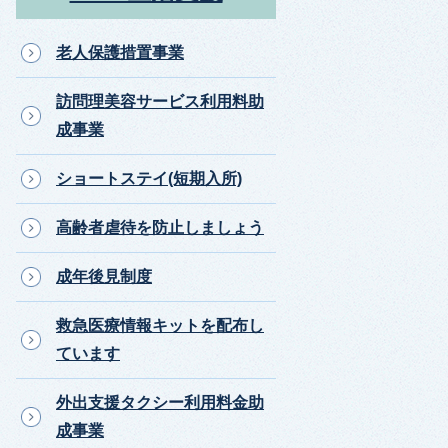
老人保護措置事業
訪問理美容サービス利用料助
成事業
ショートステイ(短期入所)
高齢者虐待を防止しましょう
成年後見制度
救急医療情報キットを配布し
ています
外出支援タクシー利用料金助
成事業