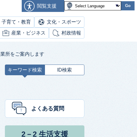
閲覧支援
Go
子育て・教育
文化・スポーツ
産業・ビジネス
村政情報
事業所をご案内します
キーワード検索
ID検索
キ
ー
ワ
ー
ド
よくある質問
検
索
2－2 生活支援