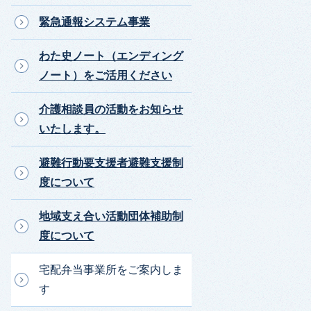
緊急通報システム事業
わた史ノート（エンディング
ノート）をご活用ください
介護相談員の活動をお知らせ
いたします。
避難行動要支援者避難支援制
度について
地域支え合い活動団体補助制
度について
宅配弁当事業所をご案内しま
す