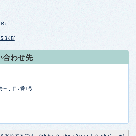
B)
.3KB)
い合わせ先
東海三丁目7番1号
せ
閲覧するには「Adobe Reader（Acrobat Reader）」が