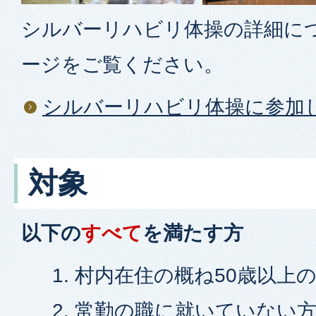
シルバーリハビリ体操の詳細につ
ージをご覧ください。
シルバーリハビリ体操に参加
対象
以下の
すべて
を満たす方
村内在住の概ね50歳以上
常勤の職に就いていない