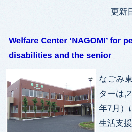
更新日
Welfare Center ‘NAGOMI’ for p
disabilities and the senior
なごみ
ターは,2
年7月）
生活支