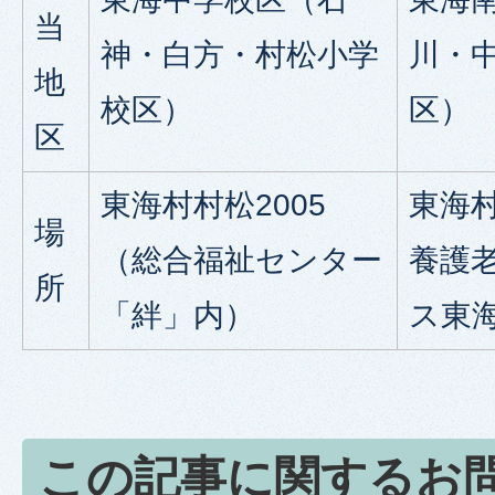
当
神・白方・村松小学
川・
地
校区）
区）
区
東海村村松2005
東海村
場
（総合福祉センター
養護
所
「絆」内）
ス東
この記事に関するお