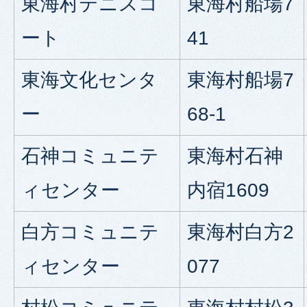
東海村テニスコ
東海村船場7
ート
41
東海文化センタ
東海村船場7
ー
68-1
石神コミュニテ
東海村石神
ィセンター
内宿1609
白方コミュニテ
東海村白方2
ィセンター
077