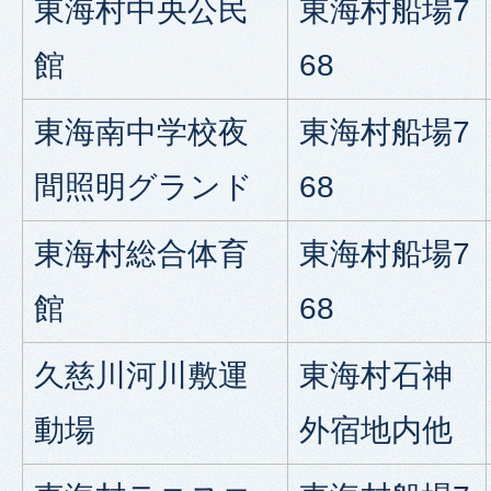
東海村中央公民
東海村船場7
館
68
東海南中学校夜
東海村船場7
間照明グランド
68
東海村総合体育
東海村船場7
館
68
久慈川河川敷運
東海村石神
動場
外宿地内他