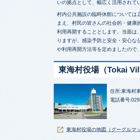
いの拠点として、幅広く活用されて
村内公共施設の臨時休館については
まえ、村民の皆さんの社会的・健康
利用再開することとします。当面は
りますが、感染予防と安全・安心な
や利用再開方法等を定めましたので
東海村役場（Tokai Vill
住所:東海村東海三丁
電話番号:029-
東海村役場の地図（グーグルマ