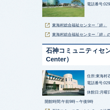
電話番号:029-
東海村総合福祉センター「絆」
東海村総合福祉センター「絆」
石神コミュニティセンター（
Center）
住所:東海村石神内宿
電話番号:029-
休館日:月曜日
開館時間:午前9時～午後9時