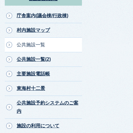
庁舎案内(議会棟/行政棟)
村内施設マップ
公共施設一覧
公共施設一覧(2)
主要施設電話帳
東海村十二景
公共施設予約システムのご案
内
施設の利用について