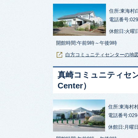
住所:東海村白方20
電話番号:029-
休館日:火曜日
開館時間:午前9時～午後9時
白方コミュニティセンターの地
真崎コミュニティセンター（
Center）
住所:東海村村松83
電話番号:029-
休館日:月曜日