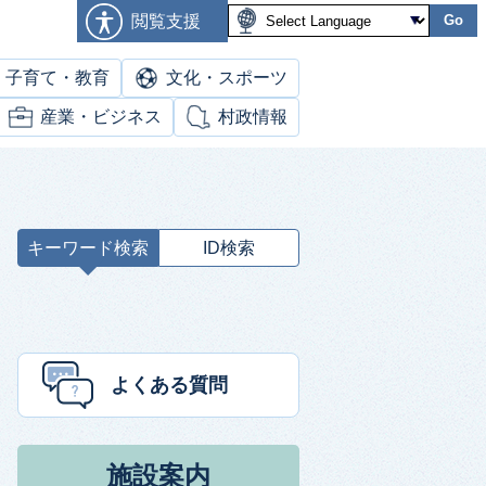
閲覧支援
Go
子育て・教育
文化・スポーツ
産業・ビジネス
村政情報
キーワード検索
ID検索
キ
ー
ワ
ー
ド
よくある質問
検
索
施設案内