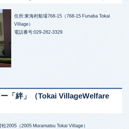
住所:東海村船場768-15（768-15 Funaba Tokai
Village）
電話番号:029-282-3329
（Tokai VillageWelfare
005（2005 Muramatsu Tokai Village）