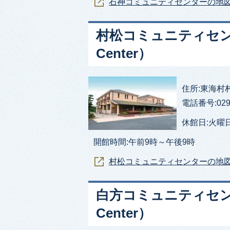
石神コミュニティセンターの地
村松コミュニティセンター
Center）
住所:東海村村松33
電話番号:029-
休館日:火曜日
開館時間:午前9時～午後9時
村松コミュニティセンターの地
白方コミュニティセンター（
Center）