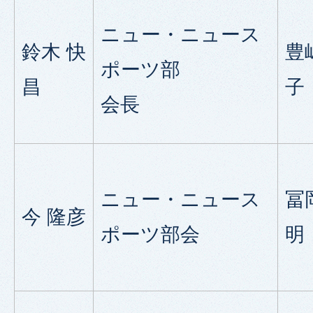
ニュー・ニュース
鈴木 快
豊
ポーツ部
昌
子
会長
ニュー・ニュース
冨
今 隆彦
ポーツ部会
明