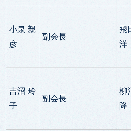
小泉 親
飛
副会長
彦
洋
吉沼 玲
柳
副会長
子
隆