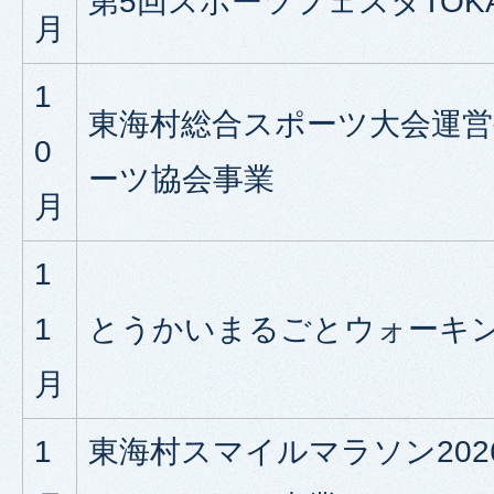
第5回スポーツフェスタTOKAI
月
1
東海村総合スポーツ大会運営
0
ーツ協会事業
月
1
1
とうかいまるごとウォーキ
月
1
東海村スマイルマラソン202