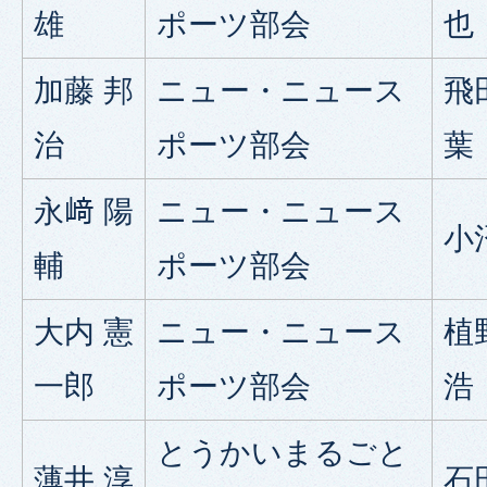
雄
ポーツ部会
也
加藤 邦
ニュー・ニュース
飛
治
ポーツ部会
葉
永﨑 陽
ニュー・ニュース
小
輔
ポーツ部会
大内 憲
ニュー・ニュース
植
一郎
ポーツ部会
浩
とうかいまるごと
薄井 淳
石