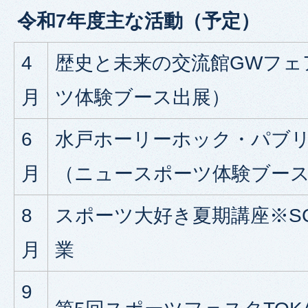
令和7年度主な活動（予定）
4
歴史と未来の交流館GWフェ
月
ツ体験ブース出展）
6
水戸ホーリーホック・パブ
月
（ニュースポーツ体験ブー
8
スポーツ大好き夏期講座※SC
月
業
9