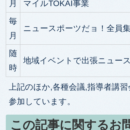
月
マイルTOKAI事業
毎
ニュースポーツだョ！全員
月
随
地域イベントで出張ニュー
時
上記のほか,各種会議,指導者講習
参加しています。
この記事に関するお