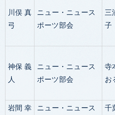
川俣 真
ニュー・ニュース
三
弓
ポーツ部会
子
神保 義
ニュー・ニュース
寺
人
ポーツ部会
お
岩間 幸
ニュー・ニュース
千