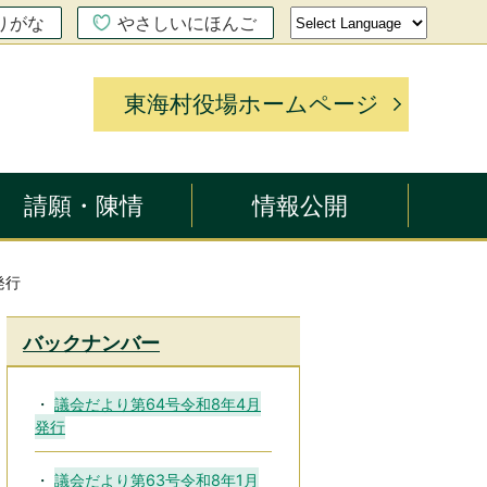
りがな
やさしいにほんご
東海村役場ホームページ
請願・陳情
情報公開
発行
バックナンバー
議会だより第64号令和8年4月
発行
議会だより第63号令和8年1月