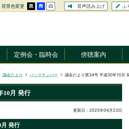
背景色変更
ふ
音声読み上げ
定例会・臨時会
傍聴案内
議会だより
バックナンバー
議会だより第34号 平成30年10月 
年10月 発行
更新日：2025年04月23日
0月 発行