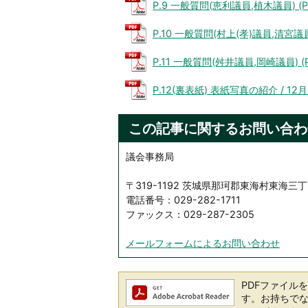
P.9 一般質問(恵利議員,植木議員) (P
P.10 一般質問(村上(孝)議員,清宮議員)
P.11 一般質問(舛井議員,岡崎議員) (P
P.12(裏表紙) 表紙写真の紹介 / 12
この記事に関するお問い合わ
議会事務局
〒319-1192 茨城県那珂郡東海村東海三丁
電話番号：029-282-1711
ファックス：029-287-2305
メールフォームによるお問い合わせ
PDFファイルを閲
す。お持ちでない方