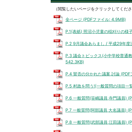
（閲覧したいページをクリックしてくださ
全ページ (PDFファイル: 4.9MB)
P.1(表紙) 照沼小児童の稲刈りの様子 (
P.2 9月議会あらまし / 平成29年度決
P.3 議会トピックス(小中学校普通教
542.3KB)
P.4 賛否の分かれた議案,討論 (PDFフ
P.5 村政を問う!(一般質問の項目一覧) 
P.6 一般質問(笹嶋議員,寺門議員) (P
P.7 一般質問(阿部議員,大名議員) (PD
P.8 一般質問(武部議員,江田議員) (PD