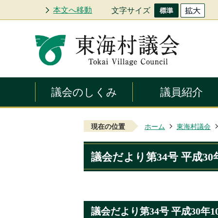
本文へ移動
文字サイズ
議会のしくみ
議員紹介
現在の位置
ホーム
東海村議会
議会だより第34号 平成30
議会だより第34号 平成30年1