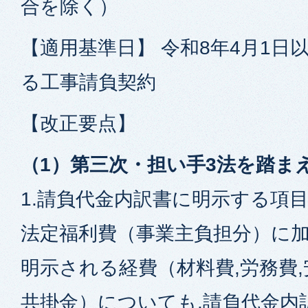
合を除く）
【適用基準日】 令和8年4月1日
る工事請負契約
【改正要点】
（1）第三次・担い手3法を踏ま
1.請負代金内訳書に明示する項
法定福利費（事業主負担分）に加
明示される経費（材料費,労務費,
共掛金）についても,請負代金内