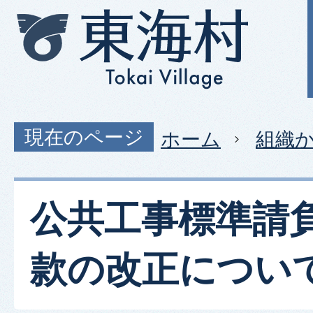
現在のページ
ホーム
組織
公共工事標準請
款の改正につい