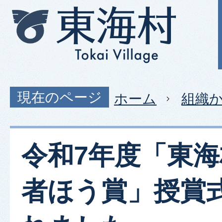
現在のページ
ホーム
組織
令和7年度「東
者ほう賞」授賞