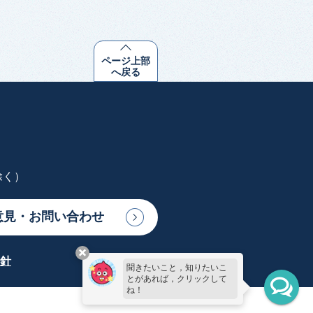
ページ上部
へ戻る
除く）
意見・お問い合わせ
針
聞きたいこと，知りたいこ
とがあれば，クリックして
ね！