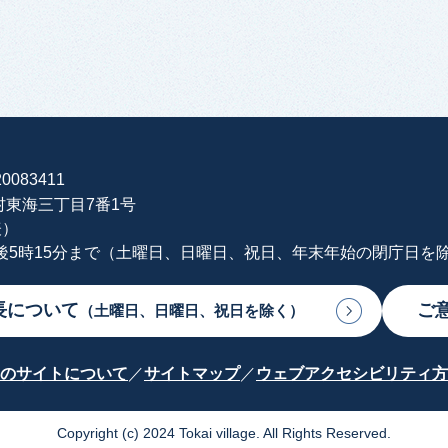
0083411
海村東海三丁目7番1号
表）
午後5時15分まで（土曜日、日曜日、祝日、年末年始の閉庁日を
長について
ご
（土曜日、日曜日、祝日を除く）
のサイトについて
サイトマップ
ウェブアクセシビリティ方
Copyright (c) 2024 Tokai village. All Rights Reserved.