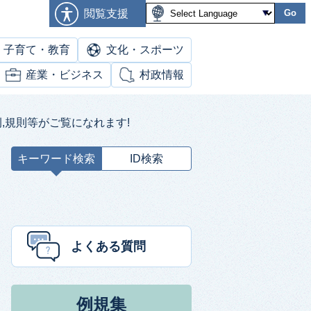
閲覧支援
Go
子育て・教育
文化・スポーツ
産業・ビジネス
村政情報
,規則等がご覧になれます!
キーワード検索
ID検索
キ
ー
ワ
ー
ド
よくある質問
検
索
例規集