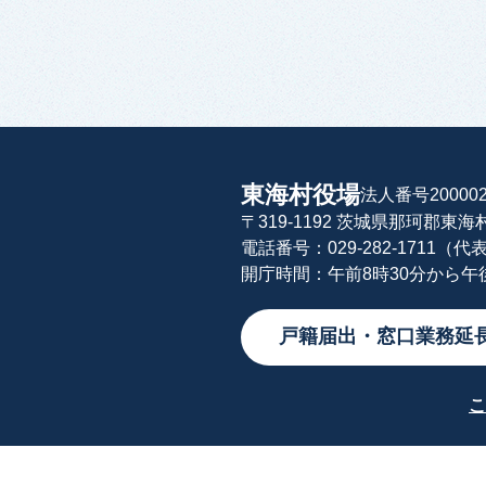
東海村役場
法人番号200002
〒319-1192 茨城県那珂郡東
電話番号：029-282-1711（代
開庁時間：午前8時30分から
戸籍届出・窓口業務延
こ