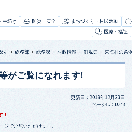
・手続き
防災・安全
まちづくり・村民活動
医療・福祉
探す
総務部
総務課
村政情報
例規集
東海村の条例
則等がご覧になれます!
更新日：2019年12月23日
ページID :
1078
す！
ページでご覧いただけます。