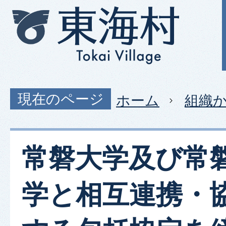
現在のページ
ホーム
組織
常磐大学及び常
学と相互連携・