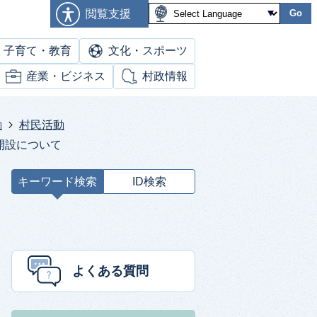
閲覧支援
Go
子育て・教育
文化・スポーツ
産業・ビジネス
村政情報
動
村民活動
開設について
キーワード検索
ID検索
キ
ー
ワ
ー
ド
よくある質問
検
索