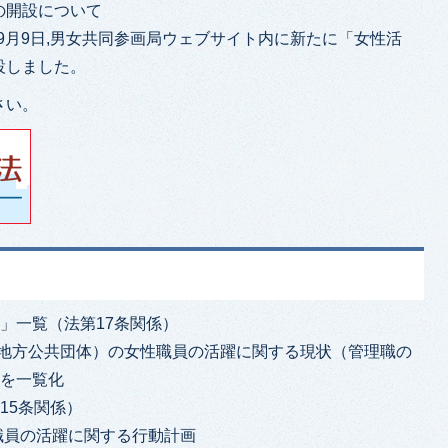
の開設について
年9月9日,男女共同参画局ウェブサイト内に新たに「女性活
設しました。
さい。
」一覧（法第17条関係）
国・地方公共団体）の女性職員の活躍に関する現状（管理職の
）を一覧化
15条関係）
職員の活躍に関する行動計画