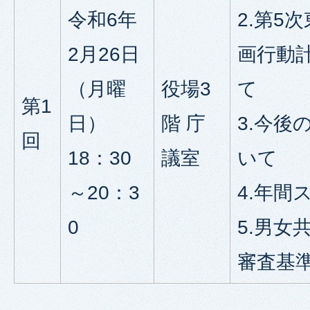
令和6年
2.第5
2月26日
画行動
（月曜
役場3
て
第1
日）
階 庁
3.今後
回
18：30
議室
いて
～20：3
4.年間
0
5.男女
審査基