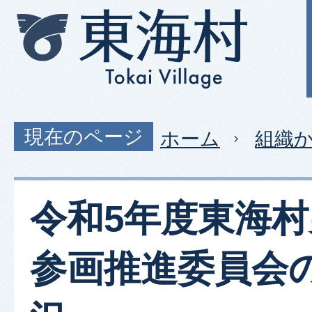
現在のページ
ホーム
組織
令和5年度東海
参画推進委員会