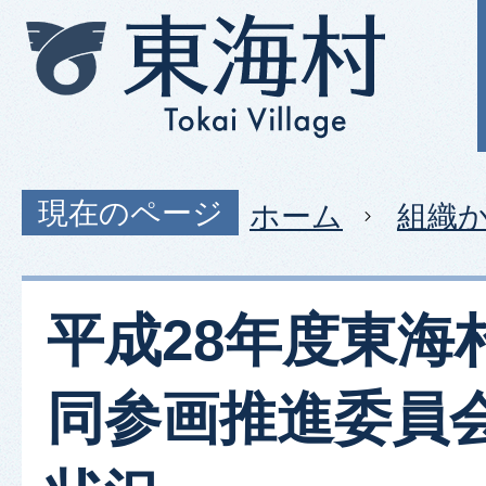
現在のページ
ホーム
組織
平成28年度東海
同参画推進委員