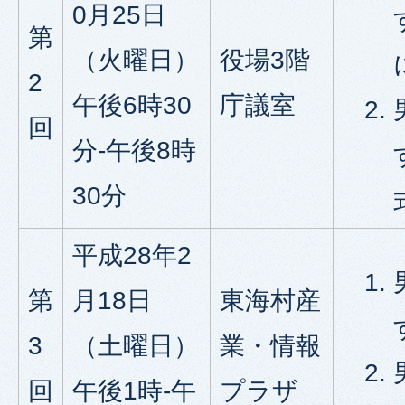
0月25日
第
（火曜日）
役場3階
2
午後6時30
庁議室
回
分-午後8時
30分
平成28年2
第
月18日
東海村産
3
（土曜日）
業・情報
回
午後1時-午
プラザ