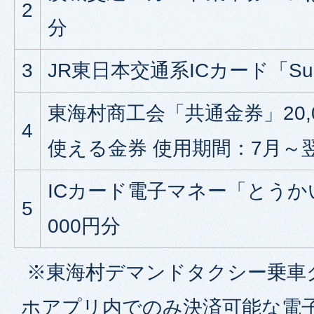
2
分
3
JR東日本交通系ICカード「Suic
東海村商工会「共通金券」20,
4
使える金券 使用期間：7月～
ICカード電子マネー「とうかい
5
000円分
※東海村デマンドタクシー乗車
ホアプリ内でのみ決済可能な電