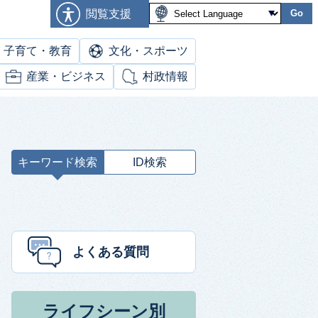
閲覧支援
Go
子育て・教育
文化・スポーツ
産業・ビジネス
村政情報
キーワード検索
ID検索
キ
ー
ワ
ー
ド
よくある質問
検
索
ライフシーン別