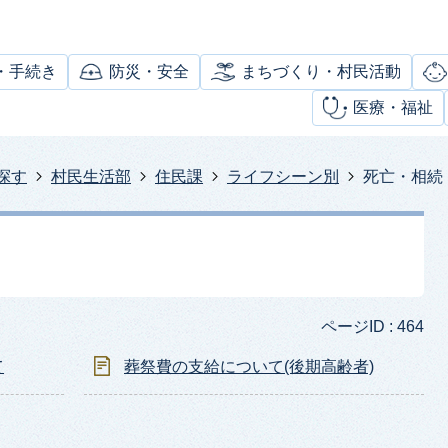
・手続き
防災・安全
まちづくり・村民活動
医療・福祉
探す
村民生活部
住民課
ライフシーン別
死亡・相続
ページID :
464
て
葬祭費の支給について(後期高齢者)