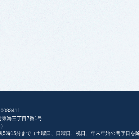
0083411
海村東海三丁目7番1号
表）
午後5時15分まで（土曜日、日曜日、祝日、年末年始の閉庁日を