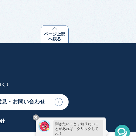
ページ上部
へ戻る
除く）
意見・お問い合わせ
針
聞きたいこと，知りたいこ
とがあれば，クリックして
ね！