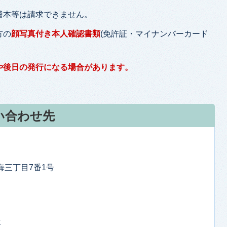
謄本等は請求できません。
方の
顔写真付き本人確認書類
(免許証・マイナンバーカード
や後日の発行になる場合があります。
い合わせ先
東海三丁目7番1号
せ