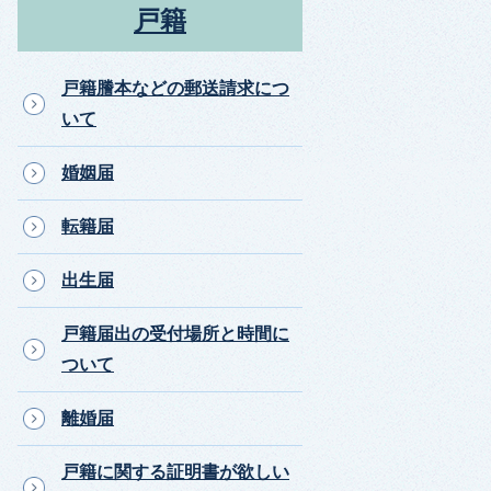
戸籍
戸籍謄本などの郵送請求につ
いて
婚姻届
転籍届
出生届
戸籍届出の受付場所と時間に
ついて
離婚届
戸籍に関する証明書が欲しい