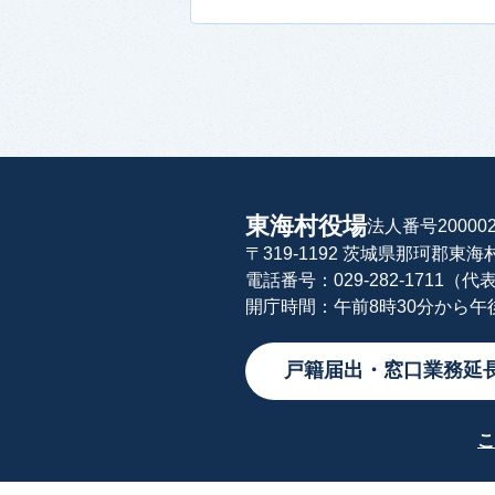
東海村役場
法人番号200002
〒319-1192 茨城県那珂郡東
電話番号：029-282-1711（代
開庁時間：午前8時30分から
戸籍届出・窓口業務延
こ