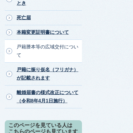
とき
死亡届
本籍変更証明書について
戸籍謄本等の広域交付につい
て
戸籍に振り仮名（フリガナ）
が記載されます
離婚届書の様式改正について
（令和8年4月1日施行）
このページを見ている人は
こちらのページも見ています