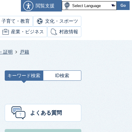
閲覧支援
Go
子育て・教育
文化・スポーツ
産業・ビジネス
村政情報
・証明
戸籍
キーワード検索
ID検索
キ
ー
ワ
ー
ド
よくある質問
検
索