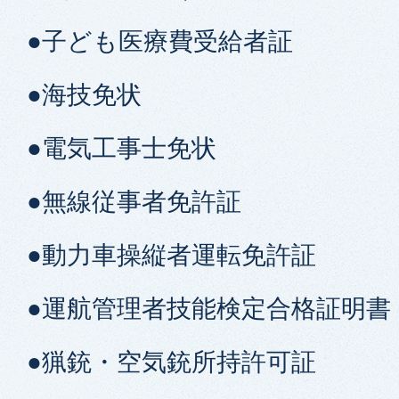
●子ども医療費受給者証
●海技免状
●電気工事士免状
●無線従事者免許証
●動力車操縦者運転免許証
●運航管理者技能検定合格証明書
●猟銃・空気銃所持許可証