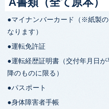
A書類（全て原本）
●マイナンバーカード（※紙製
なります）
●運転免許証
●運転経歴証明書（交付年月日が平
降のものに限る）
●パスポート
●身体障害者手帳