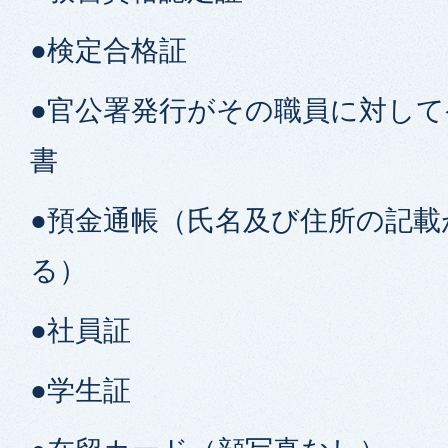
●検定合格証
●官公署発行がその職員に対し
書
●預金通帳（氏名及び住所の記載
る）
●社員証
●学生証