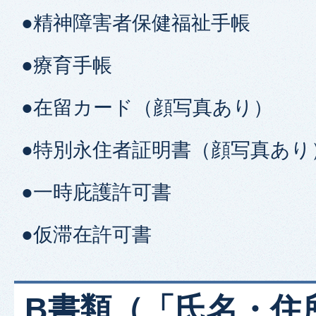
●精神障害者保健福祉手帳
●療育手帳
●在留カード（顔写真あり）
●特別永住者証明書（顔写真あり
●一時庇護許可書
●仮滞在許可書
B書類（「氏名・住