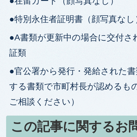
●在留カード（顔写真なし）
●特別永住者証明書（顔写真なし
●A書類が更新中の場合に交付さ
証類
●官公署から発行・発給された
する書類で市町村長が認めるも
ご相談ください）
この記事に関するお