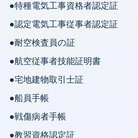
●特種電気工事資格者認定証
●認定電気工事従事者認定証
●耐空検査員の証
●航空従事者技能証明書
●宅地建物取引士証
●船員手帳
●戦傷病者手帳
●教習資格認定証