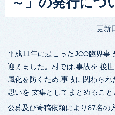
～」の発行につ
更新日
平成11年に起こったJCO臨界事
迎えました。村では,事故を 後世
風化を防ぐため,事故に関わられ
思いを 文集としてまとめること
公募及び寄稿依頼により87名の