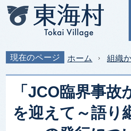
現在のページ
ホーム
組織
「JCO臨界事故
を迎えて～語り