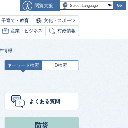
閲覧支援
Go
子育て・教育
文化・スポーツ
産業・ビジネス
村政情報
生情報
キーワード検索
ID検索
キ
ー
ワ
ー
ド
よくある質問
検
索
防災