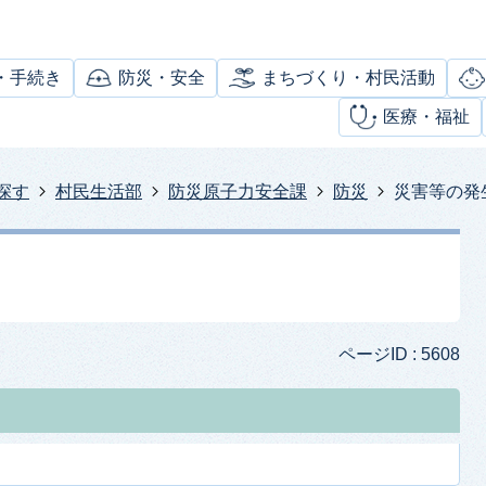
・手続き
防災・安全
まちづくり・村民活動
医療・福祉
探す
村民生活部
防災原子力安全課
防災
災害等の発
ページID :
5608