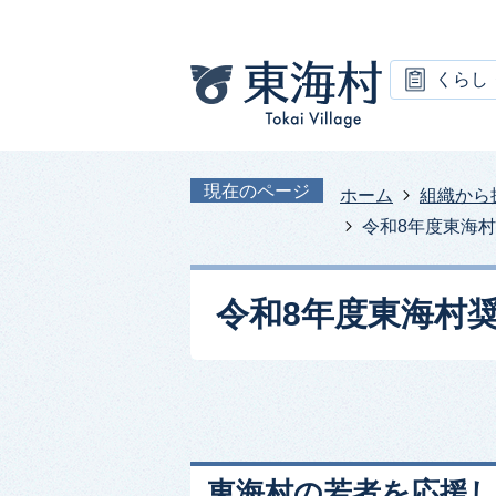
くらし
現在のページ
ホーム
組織から
令和8年度東海
令和8年度東海村
東海村の若者を応援