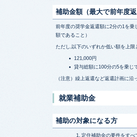
補助金額（最大で前年度返
前年度の奨学金返還額に2分の1を乗
額であること）
ただし,以下のいずれか低い額を上限
121,000円
貸与総額に100分の5を乗じ
（注意）繰上返還など返還計画に沿
就業補助金
補助の対象になる方
定住補助金の要件をすべ