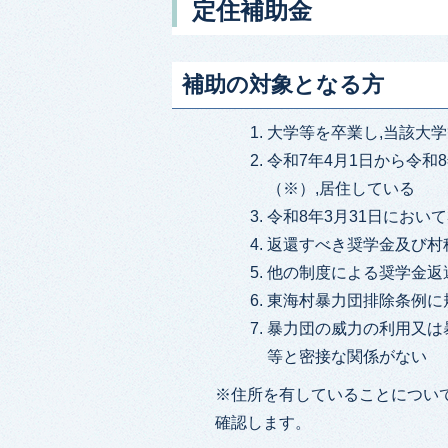
定住補助金
補助の対象となる方
大学等を卒業し,当該大
令和7年4月1日から令和
（※）,居住している
令和8年3月31日におい
返還すべき奨学金及び村
他の制度による奨学金返
東海村暴力団排除条例に
暴力団の威力の利用又は
等と密接な関係がない
※住所を有していることについて
確認します。