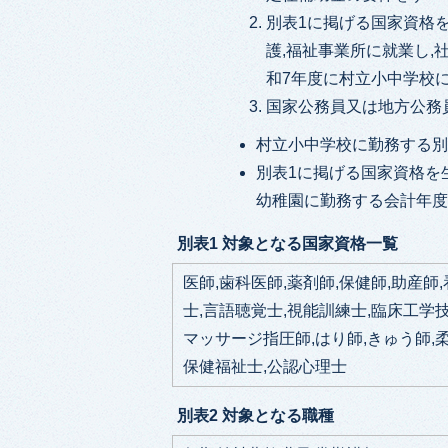
別表1に掲げる国家資格を
護,福祉事業所に就業し
和7年度に村立小中学校
国家公務員又は地方公務
村立小中学校に勤務する別
別表1に掲げる国家資格を
幼稚園に勤務する会計年
別表1 対象となる国家資格一覧
医師,歯科医師,薬剤師,保健師,助産師
士,言語聴覚士,視能訓練士,臨床工学
マッサージ指圧師,はり師,きゅう師,
保健福祉士,公認心理士
別表2 対象となる職種