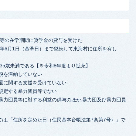
学等の在学期間に奨学金の貸与を受けた
8年6月1日（基準日）まで継続して東海村に住所を有し
て35歳未満である【※令和8年度より拡充】
税を滞納していない
還に関する支援を受けていない
規定する暴力団員等でない
暴力団員等に対する利益の供与のほか,暴力団及び暴力団員
は,「住所を定めた日（住民基本台帳法第7条第7号）」で