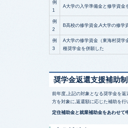
例
A大学の入学準備金と修学資金
1
例
B高校の修学資金,A大学の修学
2
例
A大学の修学資金（東海村奨学
3
種奨学金を併願した
奨学金返還支援補助
前年度,上記の対象となる奨学金を返
方を対象に,返還額に応じた補助を行
定住補助金と就業補助金をあわせて