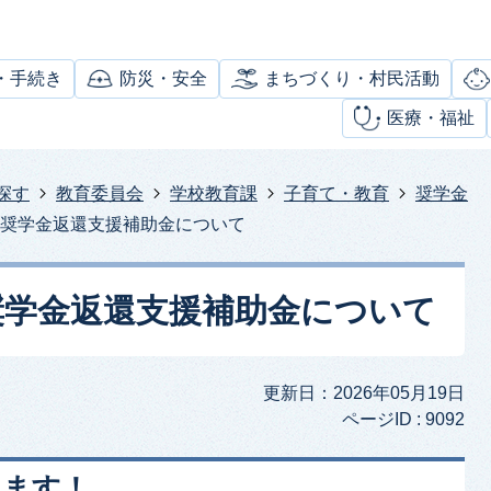
・手続き
防災・安全
まちづくり・村民活動
医療・福祉
探す
教育委員会
学校教育課
子育て・教育
奨学金
村奨学金返還支援補助金について
奨学金返還支援補助金について
更新日：2026年05月19日
ページID :
9092
します！