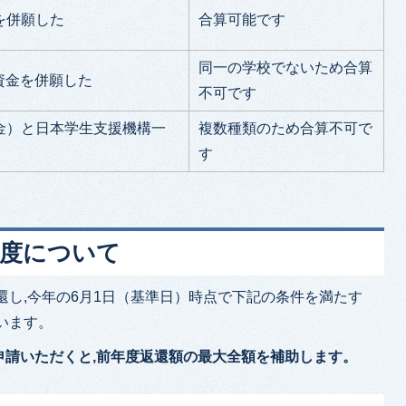
を併願した
合算可能です
同一の学校でないため合算
資金を併願した
不可です
金）と日本学生支援機構一
複数種類のため合算不可で
す
制度について
還し,今年の6月1日（基準日）時点で下記の条件を満たす
います。
申請いただくと,前年度返還額の最大全額を補助します。