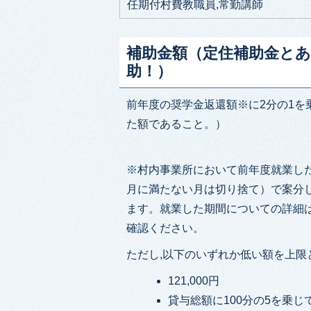
任期付村費教職員,常勤講師
補助金額（定住補助金と
助！）
前年度の奨学金返還額※に2分の1を
た額であること。）
※村内事業所において前年度就業した
月に満たない月は切り捨て）で案分し
ます。就業した期間についての詳細
確認ください。
ただし,以下のいずれか低い額を上限
121,000円
貸与総額に100分の5を乗じ