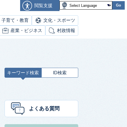
閲覧支援
Go
子育て・教育
文化・スポーツ
産業・ビジネス
村政情報
キーワード検索
ID検索
キ
ー
ワ
ー
ド
よくある質問
検
索