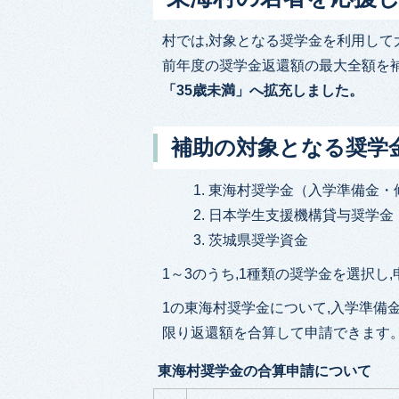
村では,対象となる奨学金を利用して
前年度の奨学金返還額の最大全額を
「35歳未満」へ拡充しました。
補助の対象となる奨学
東海村奨学金（入学準備金・
日本学生支援機構貸与奨学金
茨城県奨学資金
1～3のうち,1種類の奨学金を選択し
1の東海村奨学金について,入学準備
限り返還額を合算して申請できます
東海村奨学金の合算申請について