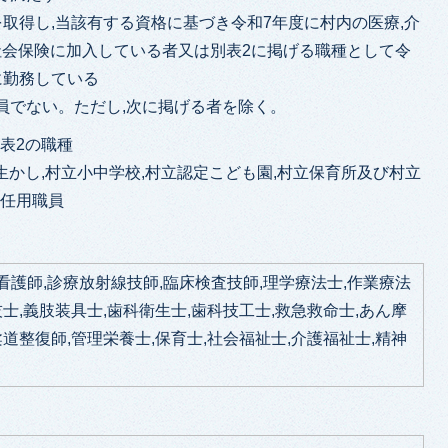
取得し,当該有する資格に基づき令和7年度に村内の医療,介
,社会保険に加入している者又は別表2に掲げる職種として令
に勤務している
員でない。ただし,次に掲げる者を除く。
表2の職種
生かし,村立小中学校,村立認定こども園,村立保育所及び村立
度任用職員
,看護師,診療放射線技師,臨床検査技師,理学療法士,作業療法
技士,義肢装具士,歯科衛生士,歯科技工士,救急救命士,あん摩
柔道整復師,管理栄養士,保育士,社会福祉士,介護福祉士,精神