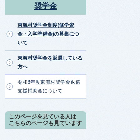
奨学金
東海村奨学金制度(修学資
金・入学準備金)の募集につ
いて
東海村奨学金を返還している
方へ
令和8年度東海村奨学金返還
支援補助金について
このページを見ている人は
こちらのページも見ています