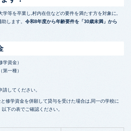
大学等を卒業し,村内在住などの要件を満たす方を対象に,
補助します。
令和8年度から年齢要件を「30歳未満」から
金
修学資金）
（第一種）
,申請してください。
金と修学資金を併願して貸与を受けた場合は,同一の学校に
。以下の表でご確認ください。