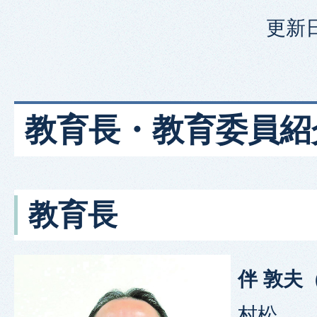
更新日
教育長・教育委員紹
教育長
伴 敦夫
村松