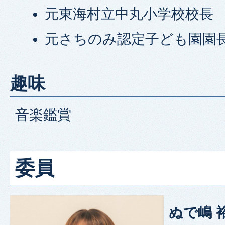
元東海村立中丸小学校校長
元さちのみ認定子ども園園
趣味
音楽鑑賞
委員
ぬで嶋 