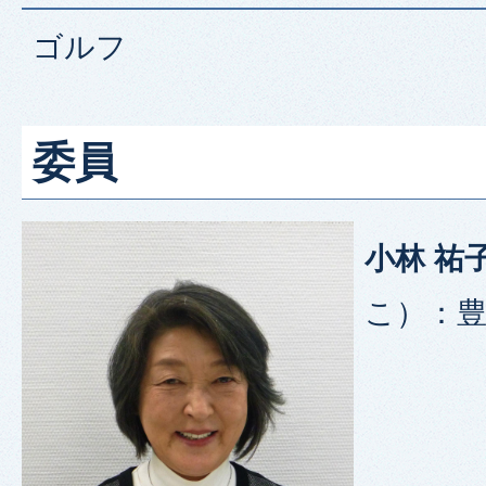
ゴルフ
委員
小林 祐
こ）：