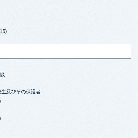
15)
内
相談
校生及びその保護者
当
当