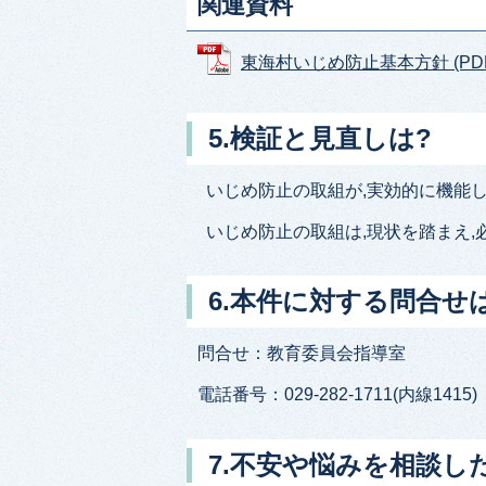
関連資料
東海村いじめ防止基本方針 (PDFフ
5.検証と見直しは?
いじめ防止の取組が,実効的に機能
いじめ防止の取組は,現状を踏まえ,
6.本件に対する問合せ
問合せ：教育委員会指導室
電話番号：029-282-1711(内線1415)
7.不安や悩みを相談し