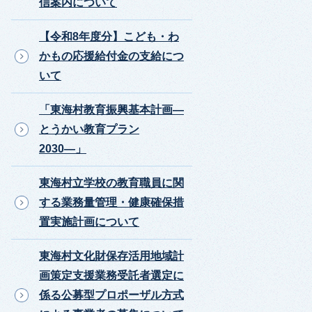
信案内について
【令和8年度分】こども・わ
かもの応援給付金の支給につ
いて
「東海村教育振興基本計画―
とうかい教育プラン
2030―」
東海村立学校の教育職員に関
する業務量管理・健康確保措
置実施計画について
東海村文化財保存活用地域計
画策定支援業務受託者選定に
係る公募型プロポーザル方式