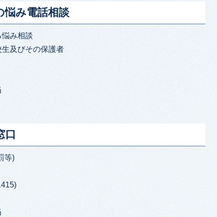
心の悩み電話相談
る悩み相談
校生及びその保護者
当
窓口
罰等)
415)
当