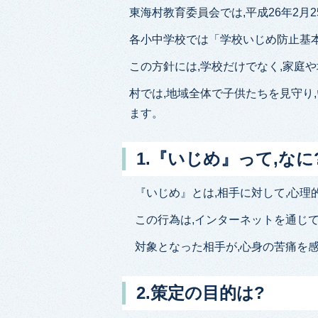
東海村教育委員会では,平成26年2
各小中学校では「学校いじめ防止基
この方針には,学校だけでなく,家庭
村では,地域全体で子供たちを見守り
ます。
1.『いじめ』って,なに
『いじめ』とは,相手に対して,心理
この行為は,インターネットを通じ
対象となった相手が,心身の苦痛を
2.策定の目的は?