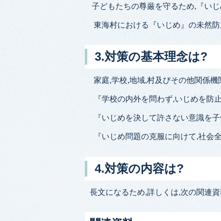
子どもたちの尊厳を守るため,『い
東海村における『いじめ』の未然防止
3.対策の基本理念は?
家庭,学校,地域,村及びその他関係
『学校の内外を問わず,いじめを防
『いじめを決して許さない意識を子
『いじめ問題の克服に向けて,社会
4.対策の内容は?
長文になるため,詳しくは,次の関連