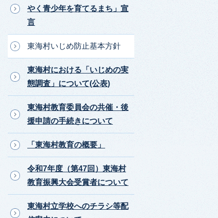
やく青少年を育てるまち」宣
言
東海村いじめ防止基本方針
東海村における「いじめの実
態調査」について(公表)
東海村教育委員会の共催・後
援申請の手続きについて
「東海村教育の概要」
令和7年度（第47回）東海村
教育振興大会受賞者について
東海村立学校へのチラシ等配