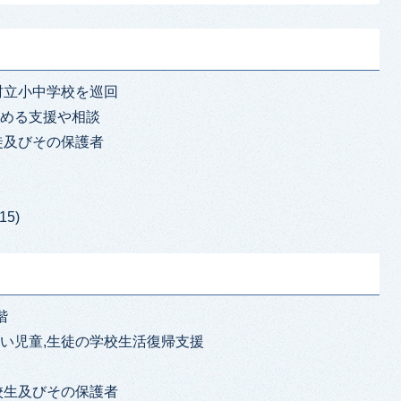
村立小中学校を巡回
高める支援や相談
徒及びその保護者
15)
階
い児童,生徒の学校生活復帰支援
校生及びその保護者