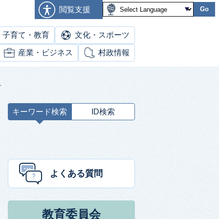
閲覧支援
Go
子育て・教育
文化・スポーツ
産業・ビジネス
村政情報
針
キーワード検索
ID検索
キ
ー
ワ
ー
ド
よくある質問
検
索
教育委員会