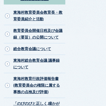
東海村教育委員会教育長・教
育委員紹介と活動
教育委員会開催日程及び会議
録（要旨）の公開について
総合教育会議について
東海村総合教育会議 議事録
について
東海村教育行政評価報告書
(教育委員会の権限に属する
事務の点検及び評価)
「のびのびと正しく,瞳かが