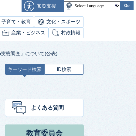
閲覧支援
Go
子育て・教育
文化・スポーツ
産業・ビジネス
村政情報
実態調査」について(公表)
キーワード検索
ID検索
キ
ー
ワ
ー
ド
よくある質問
検
索
教育委員会