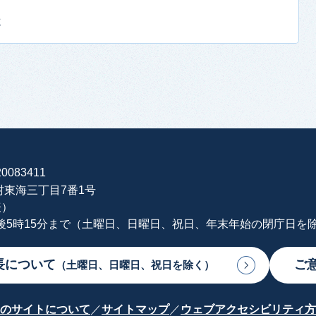
せ
0083411
海村東海三丁目7番1号
表）
午後5時15分まで（土曜日、日曜日、祝日、年末年始の閉庁日を
長について
ご
（土曜日、日曜日、祝日を除く）
のサイトについて
サイトマップ
ウェブアクセシビリティ方