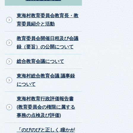
東海村教育委員会教育長・教
育委員紹介と活動
教育委員会開催日程及び会議
録（要旨）の公開について
総合教育会議について
東海村総合教育会議 議事録
について
東海村教育行政評価報告書
(教育委員会の権限に属する
事務の点検及び評価)
「のびのびと正しく,瞳かが