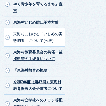
やく青少年を育てるまち」宣
言
東海村いじめ防止基本方針
東海村における「いじめの実
態調査」について(公表)
東海村教育委員会の共催・後
援申請の手続きについて
「東海村教育の概要」
令和7年度（第47回）東海村
教育振興大会受賞者について
東海村立学校へのチラシ等配