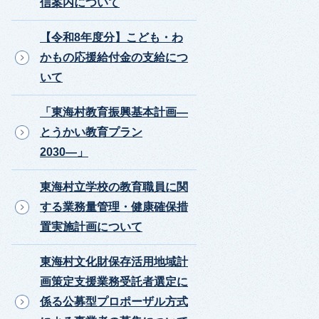
信案内について
【令和8年度分】こども・わ
かもの応援給付金の支給につ
いて
「東海村教育振興基本計画―
とうかい教育プラン
2030―」
東海村立学校の教育職員に関
する業務量管理・健康確保措
置実施計画について
東海村文化財保存活用地域計
画策定支援業務受託者選定に
係る公募型プロポーザル方式