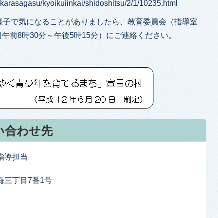
ikikarasagasu/kyoikuiinkai/shidoshitsu/2/1/10235.html
様子で気になることがありましたら、教育委員会（指導室
：平日午前8時30分～午後5時15分）にご連絡ください。
い合わせ先
指導担当
東海三丁目7番1号