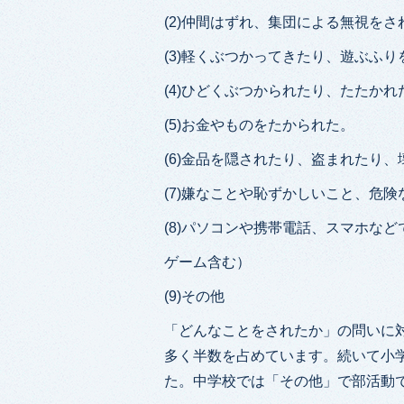
(2)仲間はずれ、集団による無視をさ
(3)軽くぶつかってきたり、遊ぶふ
(4)ひどくぶつかられたり、たたか
(5)お金やものをたかられた。
(6)金品を隠されたり、盗まれたり
(7)嫌なことや恥ずかしいこと、危
(8)パソコンや携帯電話、スマホな
ゲーム含む）
(9)その他
「どんなことをされたか」の問いに
多く半数を占めています。続いて小
た。中学校では「その他」で部活動