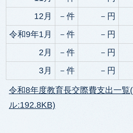
12月
－件
－円
令和9年1月
－件
－円
2月
－件
－円
3月
－件
－円
令和8年度教育長交際費支出一覧(
ル:192.8KB)