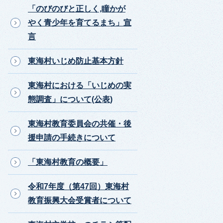
「のびのびと正しく,瞳かが
やく青少年を育てるまち」宣
言
東海村いじめ防止基本方針
東海村における「いじめの実
態調査」について(公表)
東海村教育委員会の共催・後
援申請の手続きについて
「東海村教育の概要」
令和7年度（第47回）東海村
教育振興大会受賞者について