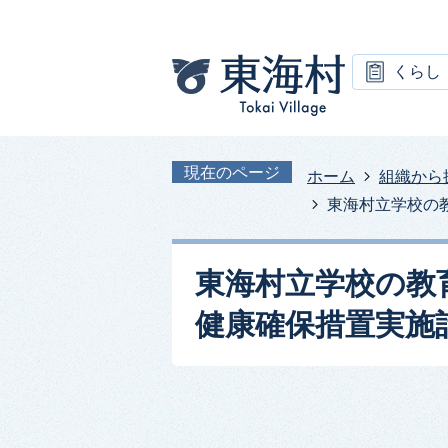
くらし
現在のページ
ホーム
組織から
東海村立学校の
東海村立学校の教
健康確保措置実施