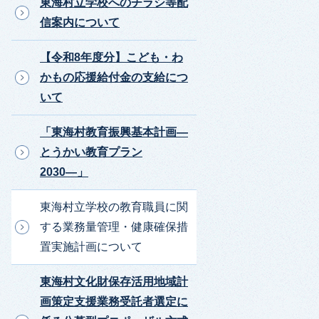
東海村立学校へのチラシ等配
信案内について
【令和8年度分】こども・わ
かもの応援給付金の支給につ
いて
「東海村教育振興基本計画―
とうかい教育プラン
2030―」
東海村立学校の教育職員に関
する業務量管理・健康確保措
置実施計画について
東海村文化財保存活用地域計
画策定支援業務受託者選定に