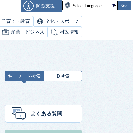
閲覧支援
Go
子育て・教育
文化・スポーツ
産業・ビジネス
村政情報
キーワード検索
ID検索
キ
ー
ワ
ー
ド
よくある質問
検
索