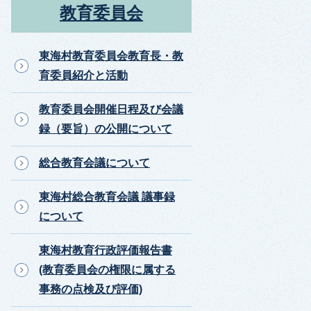
教育委員会
東海村教育委員会教育長・教
育委員紹介と活動
教育委員会開催日程及び会議
録（要旨）の公開について
総合教育会議について
東海村総合教育会議 議事録
について
東海村教育行政評価報告書
(教育委員会の権限に属する
事務の点検及び評価)