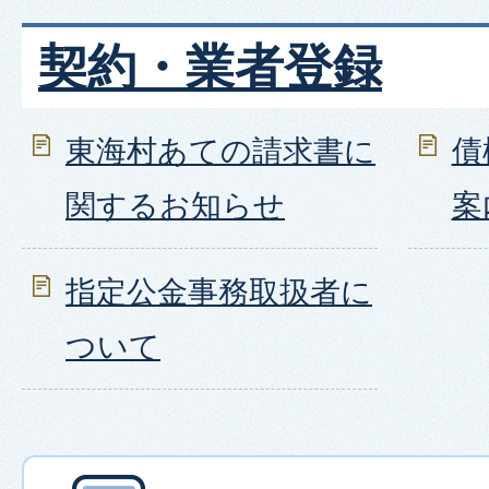
契約・業者登録
東海村あての請求書に
債
関するお知らせ
案
指定公金事務取扱者に
ついて