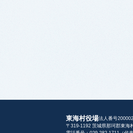
東海村役場
法人番号200002
〒319-1192 茨城県那珂郡東
電話番号：029-282-1711（代