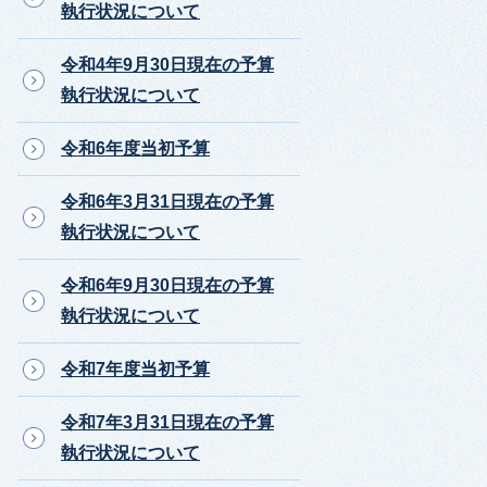
執行状況について
令和4年9月30日現在の予算
執行状況について
令和6年度当初予算
令和6年3月31日現在の予算
執行状況について
令和6年9月30日現在の予算
執行状況について
令和7年度当初予算
令和7年3月31日現在の予算
執行状況について