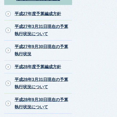
平成27年度予算編成方針
平成27年3月31日現在の予算
執行状況について
平成27年9月30日現在の予算
執行状況
平成28年度予算編成方針
平成28年3月31日現在の予算
執行状況について
平成28年9月30日現在の予算
執行状況について