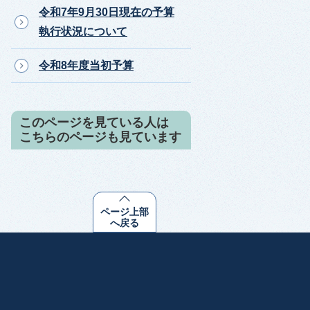
令和7年9月30日現在の予算
執行状況について
令和8年度当初予算
このページを見ている人は
こちらのページも見ています
ページ上部
へ戻る