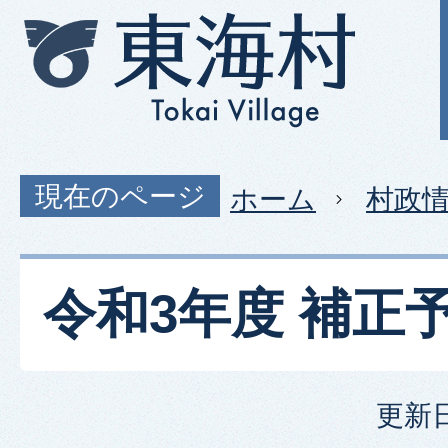
現在のページ
ホーム
村政
令和3年度 補正
更新日