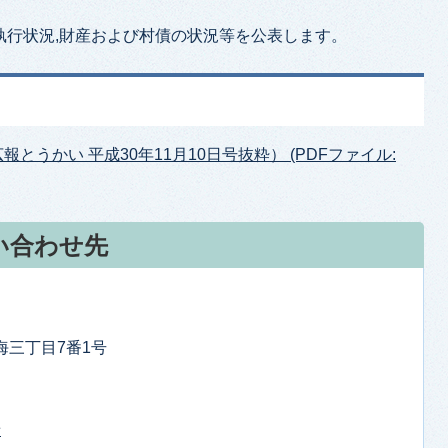
算執行状況,財産および村債の状況等を公表します。
とうかい 平成30年11月10日号抜粋） (PDFファイル:
い合わせ先
東海三丁目7番1号
せ