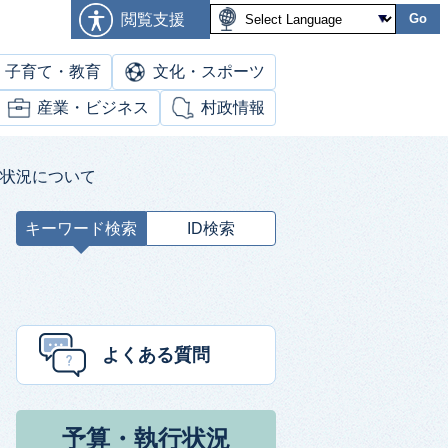
閲覧支援
Go
子育て・教育
文化・スポーツ
産業・ビジネス
村政情報
行状況について
キーワード検索
ID検索
キ
ー
ワ
ー
ド
よくある質問
検
索
予算・執行状況