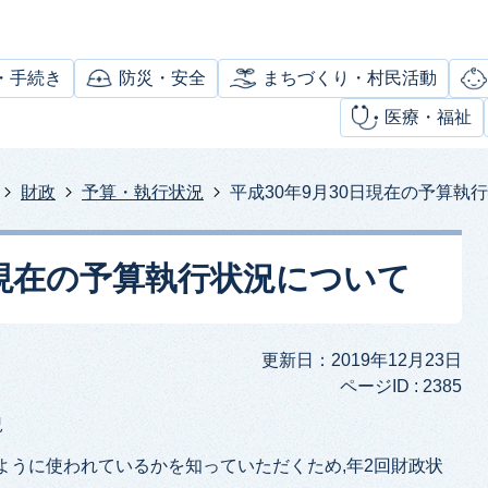
・手続き
防災・安全
まちづくり・村民活動
医療・福祉
財政
予算・執行状況
平成30年9月30日現在の予算執
日現在の予算執行状況について
更新日：2019年12月23日
ページID :
2385
況
ように使われているかを知っていただくため,年2回財政状