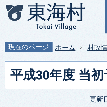
現在のページ
ホーム
村政
平成30年度 当
更新日