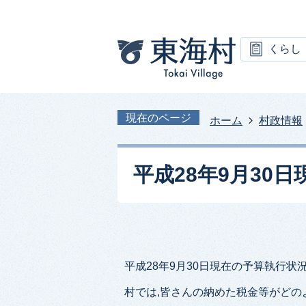
くらし
現在のページ
ホーム
村政情報
平成28年9月30
平成28年9月30日現在の予算執行状
村では,皆さんの納めた税金等がどの