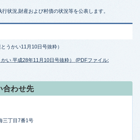
算執行状況,財産および村債の状況等を公表します。
報とうかい11月10日号抜粋）
い 平成28年11月10日号抜粋） (PDFファイル:
い合わせ先
東海三丁目7番1号