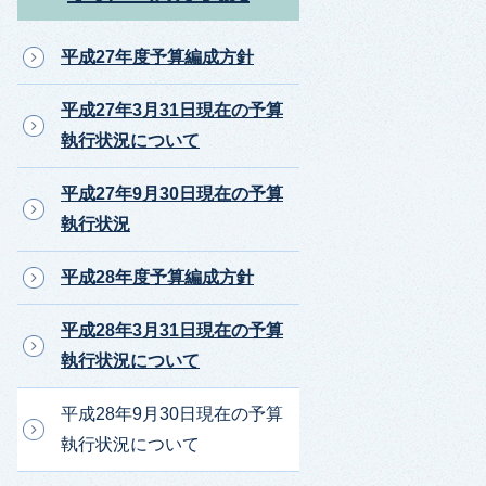
平成27年度予算編成方針
平成27年3月31日現在の予算
執行状況について
平成27年9月30日現在の予算
執行状況
平成28年度予算編成方針
平成28年3月31日現在の予算
執行状況について
平成28年9月30日現在の予算
執行状況について