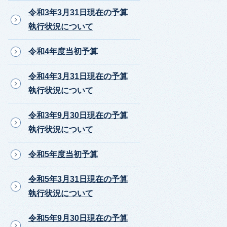
令和3年3月31日現在の予算
執行状況について
令和4年度当初予算
令和4年3月31日現在の予算
執行状況について
令和3年9月30日現在の予算
執行状況について
令和5年度当初予算
令和5年3月31日現在の予算
執行状況について
令和5年9月30日現在の予算