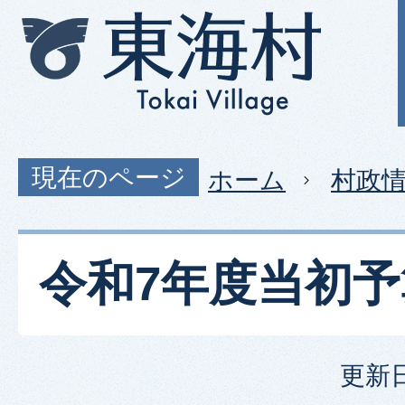
現在のページ
ホーム
村政
令和7年度当初予
更新日