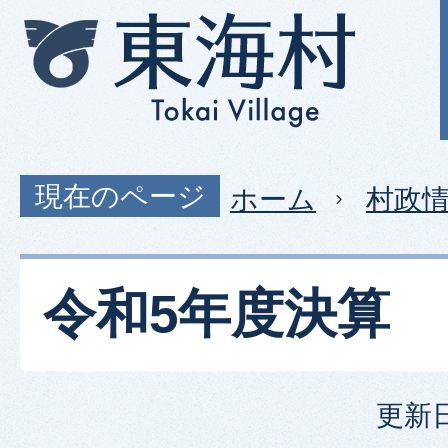
現在のページ
ホーム
村政
令和5年度決算
更新日