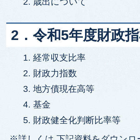
歳出について
2．令和5年度財政
経常収支比率
財政力指数
地方債現在高等
基金
財政健全化判断比率等
※詳しくは,下記資料をダウンロ