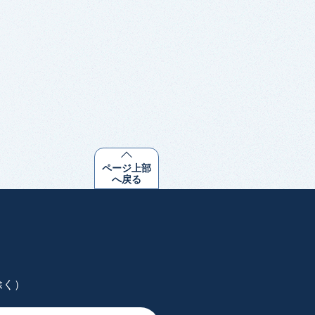
ページ上部
へ戻る
除く）