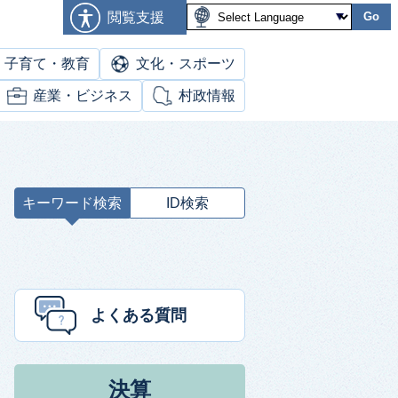
閲覧支援
Go
子育て・教育
文化・スポーツ
産業・ビジネス
村政情報
キーワード検索
ID検索
キ
ー
ワ
ー
ド
よくある質問
検
索
決算