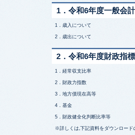
1．令和6年度一般会
1．歳入について
2．歳出について
2．令和6年度財政指
1．経常収支比率
2．財政力指数
3．地方債現在高等
4．基金
5．財政健全化判断比率等
※詳しくは,下記資料をダウンロード