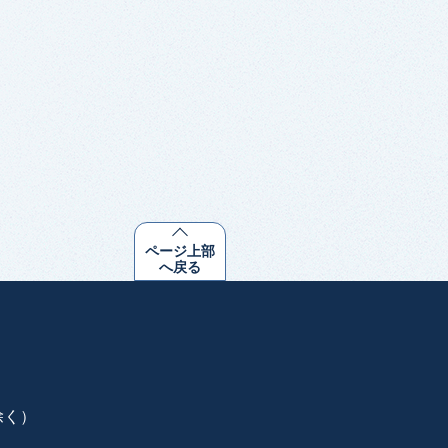
ページ上部
へ戻る
除く）