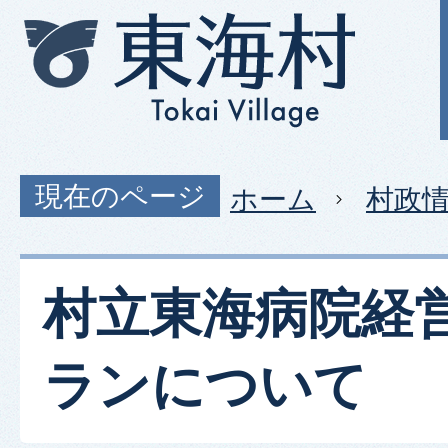
現在のページ
ホーム
村政
村立東海病院経
ランについて