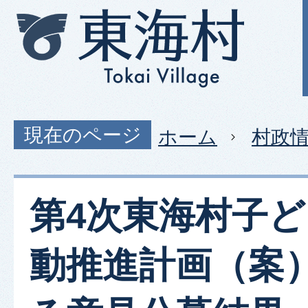
現在のページ
ホーム
村政
第4次東海村子
動推進計画（案