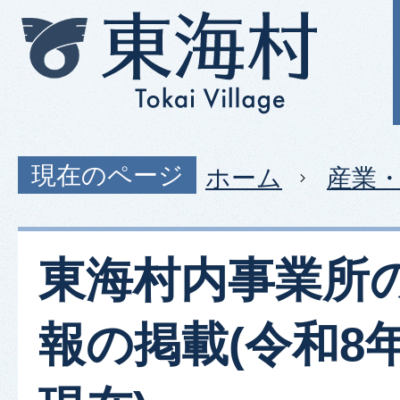
現在のページ
ホーム
産業
東海村内事業所
報の掲載(令和8年