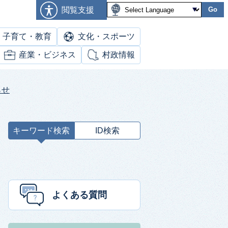
閲覧支援
Go
子育て・教育
文化・スポーツ
産業・ビジネス
村政情報
らせ
キーワード検索
ID検索
キ
ー
ワ
ー
ド
よくある質問
検
索