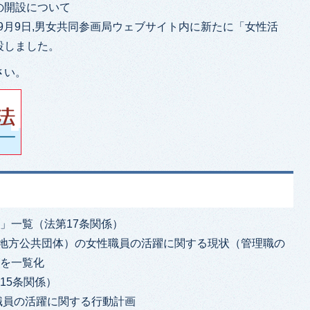
の開設について
年9月9日,男女共同参画局ウェブサイト内に新たに「女性活
設しました。
さい。
」一覧（法第17条関係）
国・地方公共団体）の女性職員の活躍に関する現状（管理職の
）を一覧化
15条関係）
職員の活躍に関する行動計画