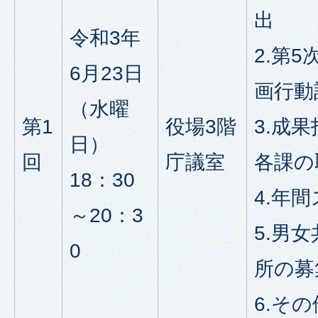
出
令和3年
2.第
6月23日
画行動
（水曜
第1
役場3階
3.成
日）
回
庁議室
各課の
18：30
4.年
～20：3
5.男
0
所の募
6.その