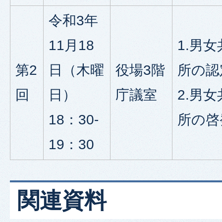
令和3年
11月18
1.男
第2
日（木曜
役場3階
所の認
回
日）
庁議室
2.男
18：30-
所の啓
19：30
関連資料