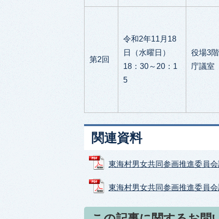
令和2年11月18
日（水曜日）
役場3階
第2回
18：30～20：1
庁議室
5
関連資料
東海村男女共同参画推進委員会議事録
東海村男女共同参画推進委員会議事録
この記事に関するお問