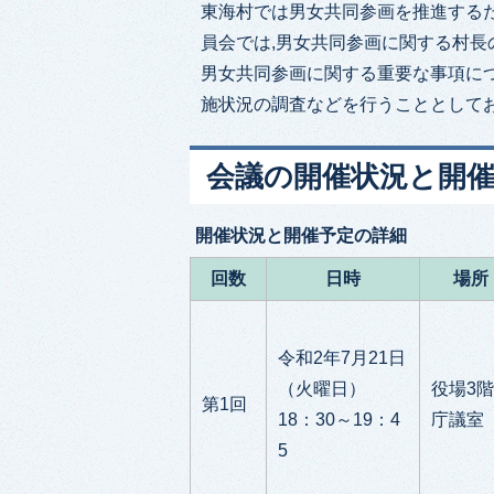
東海村では男女共同参画を推進する
員会では,男女共同参画に関する村長
男女共同参画に関する重要な事項に
施状況の調査などを行うこととして
会議の開催状況と開
開催状況と開催予定の詳細
回数
日時
場所
令和2年7月21日
（火曜日）
役場3階
第1回
18：30～19：4
庁議室
5