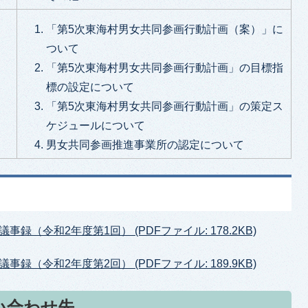
「第5次東海村男女共同参画行動計画（案）」に
ついて
「第5次東海村男女共同参画行動計画」の目標指
標の設定について
「第5次東海村男女共同参画行動計画」の策定ス
ケジュールについて
男女共同参画推進事業所の認定について
（令和2年度第1回） (PDFファイル: 178.2KB)
（令和2年度第2回） (PDFファイル: 189.9KB)
い合わせ先