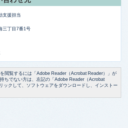
動支援担当
東海三丁目7番1号
せ
閲覧するには「Adobe Reader（Acrobat Reader）」が
ちでない方は、左記の「Adobe Reader（Acrobat
をクリックして、ソフトウェアをダウンロードし、インストー