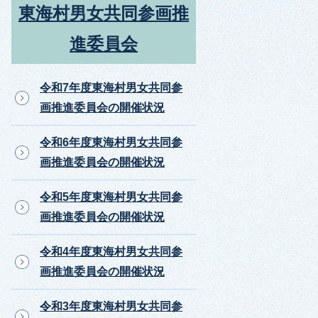
東海村男女共同参画推
進委員会
令和7年度東海村男女共同参
画推進委員会の開催状況
令和6年度東海村男女共同参
画推進委員会の開催状況
令和5年度東海村男女共同参
画推進委員会の開催状況
令和4年度東海村男女共同参
画推進委員会の開催状況
令和3年度東海村男女共同参