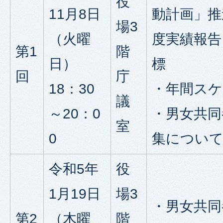
役
11月8日
動計画」推
場3
（火曜
度実績報告
第1
階
日）
標
回
庁
18：30
・年間ス
議
～20：0
・男女共同
室
0
集につい
令和5年
役
1月19日
場3
・男女共同
第2
（木曜
階