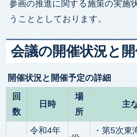
参画の推進に関する施策の実施
うこととしております。
会議の開催状況と開
開催状況と開催予定の詳細
回
場
日時
主
数
所
令和4年
・第5次東