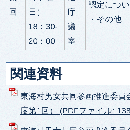
認定につ
回
日）
庁
・その他
18：30-
議
20：00
室
関連資料
東海村男女共同参画推進委員
度第1回） (PDFファイル: 138.