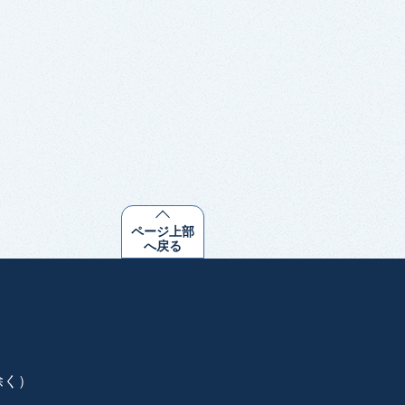
ページ上部
へ戻る
除く）