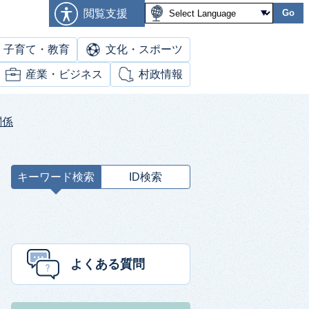
閲覧支援
Go
子育て・教育
文化・スポーツ
産業・ビジネス
村政情報
関係
キーワード検索
ID検索
キ
ー
ワ
ー
ド
よくある質問
検
索