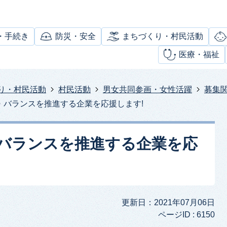
・手続き
防災・安全
まちづくり・村民活動
医療・福祉
り・村民活動
村民活動
男女共同参画・女性活躍
募集
・バランスを推進する企業を応援します!
バランスを推進する企業を応
更新日：2021年07月06日
ページID :
6150