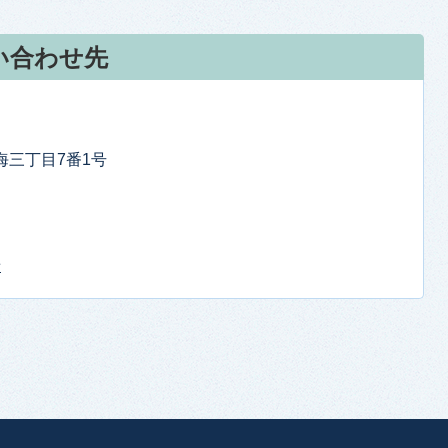
い合わせ先
東海三丁目7番1号
せ