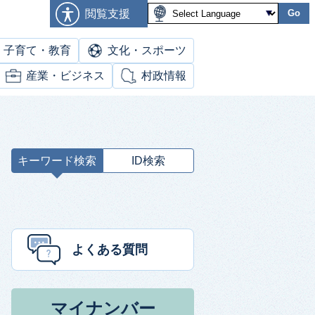
閲覧支援
Go
子育て・教育
文化・スポーツ
産業・ビジネス
村政情報
キーワード検索
ID検索
キ
ー
ワ
ー
ド
よくある質問
検
索
マイナンバー