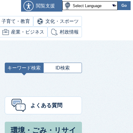
閲覧支援
Go
子育て・教育
文化・スポーツ
産業・ビジネス
村政情報
キーワード検索
ID検索
キ
ー
ワ
ー
ド
よくある質問
検
索
環境・ごみ・リサイ