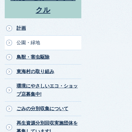
クル
計画
公園・緑地
鳥獣・害虫駆除
東海村の取り組み
環境にやさしいエコ・ショッ
プ店募集中!
ごみの分別収集について
再生資源分別回収実施団体を
募集しています!