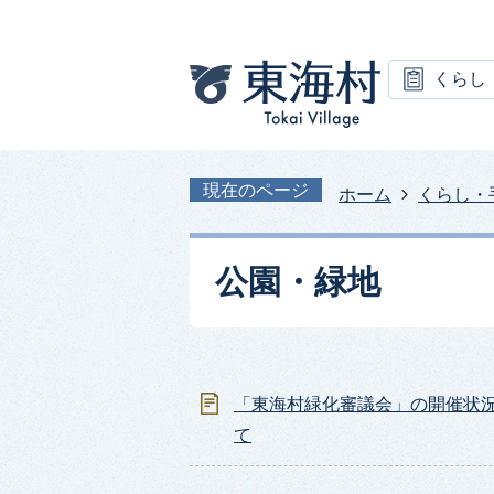
くらし
現在のページ
ホーム
くらし・
公園・緑地
「東海村緑化審議会」の開催状
て