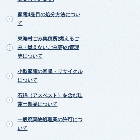
家電4品目の処分方法につい
て
東海村ごみ集積所(燃えるご
み・燃えないごみ等)の管理
等について
小型家電の回収・リサイクル
について
石綿（アスベスト）を含む珪
藻土製品について
一般廃棄物処理業の許可につ
いて