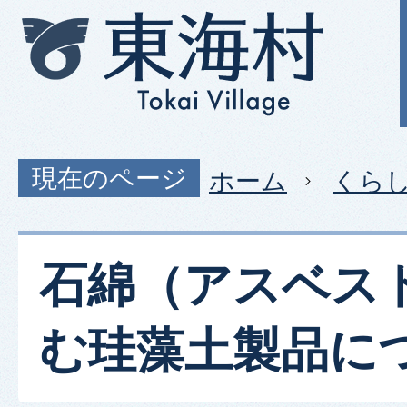
現在のページ
ホーム
くら
石綿（アスベス
む珪藻土製品に