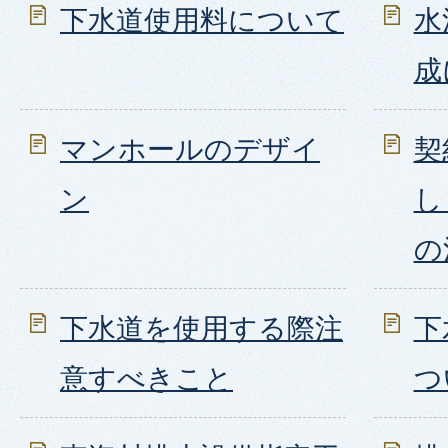
下水道使用料について
水
成
マンホールのデザイ
契
ン
し
の
下水道を使用する際注
下
意すべきこと
つ