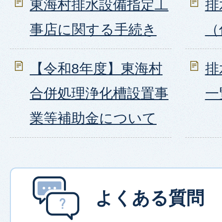
東海村排水設備指定工
排
事店に関する手続き
（
【令和8年度】東海村
排
合併処理浄化槽設置事
一
業等補助金について
よくある質問