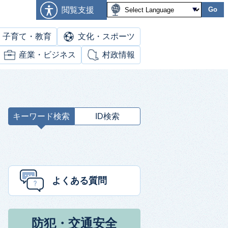
閲覧支援
Go
子育て・教育
文化・スポーツ
産業・ビジネス
村政情報
キーワード検索
ID検索
キ
ー
ワ
ー
ド
よくある質問
検
索
防犯・交通安全