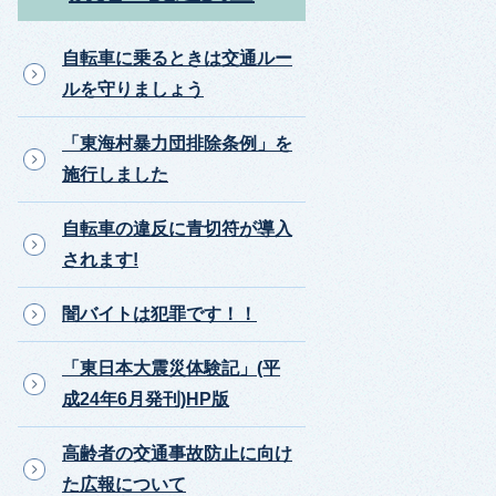
自転車に乗るときは交通ルー
ルを守りましょう
「東海村暴力団排除条例」を
施行しました
自転車の違反に青切符が導入
されます!
闇バイトは犯罪です！！
「東日本大震災体験記」(平
成24年6月発刊)HP版
高齢者の交通事故防止に向け
た広報について