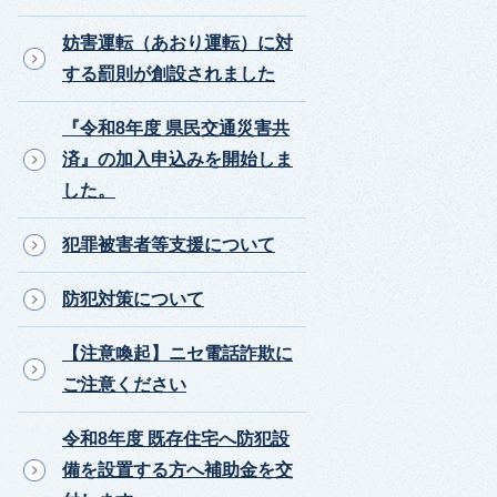
妨害運転（あおり運転）に対
する罰則が創設されました
『令和8年度 県民交通災害共
済』の加入申込みを開始しま
した。
犯罪被害者等支援について
防犯対策について
【注意喚起】ニセ電話詐欺に
ご注意ください
令和8年度 既存住宅へ防犯設
備を設置する方へ補助金を交