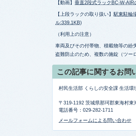
【動画】
垂直2段式ラックBC-W-AI
【上段ラックの取り扱い】
駅東駐輪場
ル:339.1KB)
（利用上の注意）
車両及びその付帯物、積載物等の紛
盗難防止のため、複数の施錠（ツー
この記事に関するお問
村民生活部 くらしの安全課 生活環
〒319-1192 茨城県那珂郡東海村
電話番号：029-282-1711
メールフォームによる問い合わせ