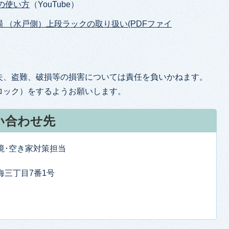
Rの使い方
（YouTube）
 （水戸側）上段ラックの取り扱い(PDFファイ
失、盗難、破損等の損害については責任を負いかねます。
ロック）をするようお願いします。
い合わせ先
境･空き家対策担当
東海三丁目7番1号